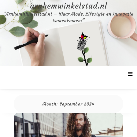
Skip
arnhemwinkelstad.nl
to
"ArnhemWinkelstad.nl – Waar Mode, Lifestyle en Innovatie
content
Samenkomen!"
Month:
September 2024