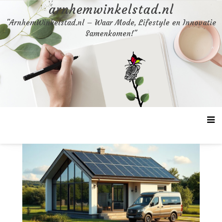
Skip
arnhemwinkelstad.nl
to
"ArnhemWinkelstad.nl – Waar Mode, Lifestyle en Innovatie
content
Samenkomen!"