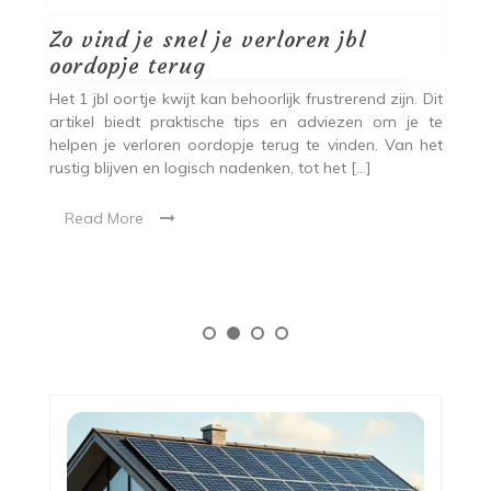
Zo vind je snel je verloren jbl
N
oordopje terug
h
ste
Het 1 jbl oortje kwijt kan behoorlijk frustrerend zijn. Dit
Ie
ers
artikel biedt praktische tips en adviezen om je te
en
 je
helpen je verloren oordopje terug te vinden. Van het
li
est
rustig blijven en logisch nadenken, tot het […]
ge
Read More