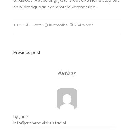
eindeloos. Het belangrijkste is dat elke kleine stap telt
en bijdraagt aan een grotere verandering.
10 months
764 words
18 October 2025
Post
Previous post
navigation
Author
by
June
info@arnhemwinkelstad.nl