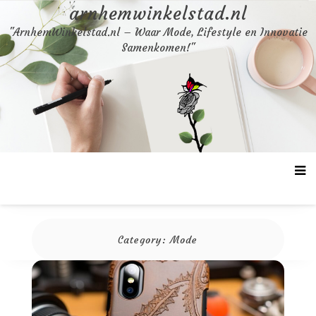
Skip
arnhemwinkelstad.nl
to
"ArnhemWinkelstad.nl – Waar Mode, Lifestyle en Innovatie
content
Samenkomen!"
Category:
Mode