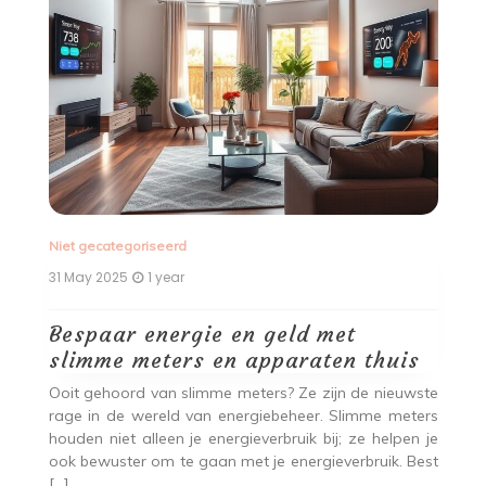
Niet gecategoriseerd
Ni
31 May 2025
1 year
27
Bespaar energie en geld met
Z
slimme meters en apparaten thuis
o
Ooit gehoord van slimme meters? Ze zijn de nieuwste
He
rage in de wereld van energiebeheer. Slimme meters
a
Het
houden niet alleen je energieverbruik bij; ze helpen je
he
et
ook bewuster om te gaan met je energieverbruik. Best
ru
nkt
[…]