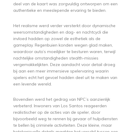
deel van de kaart was zorgvuldig ontworpen om een
authentieke en meeslepende ervaring te bieden.
Het realisme werd verder versterkt door dynamische
weersomstandigheden en dag- en nachtcycli die
invloed hadden op zowel de esthetiek als de
gameplay. Regenbuien konden wegen glad maken,
waardoor auto’s moeilijker te besturen waren, terwijl
nachtelijke omstandigheden stealth-missies
vergemakkelijkten. Deze aandacht voor detail droeg
bij aan een meer immersieve spelervaring waarin
spelers echt het gevoel hadden deel uit te maken van
een levende wereld.
Bovendien werd het gedrag van NPC’s aanzienlijk
verbeterd. Inwoners van Los Santos reageerden
realistischer op de acties van de speler, door
bijvoorbeeld weg te rennen bij gevaar of hulpdiensten
te bellen bij criminele activiteiten. Deze kleine, maar
betekenisvolle details maakten het verschil tussen een