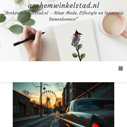
Skip
arnhemwinkelstad.nl
to
"ArnhemWinkelstad.nl – Waar Mode, Lifestyle en Innovatie
content
Samenkomen!"