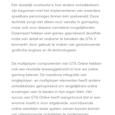
Eén duidelijk voorbeeld is hoe andere ontwikkelaars
zijn begonnen met het implementeren van meerdere
speelbare personages binnen één spelwereld. Deze
techniek zorgt niet alleen voor variatie in gameplay,
maar ook voor diepere narratieve mogelijkheden.
Daarnaast hebben veel games geprobeerd dezelfde
mate van detail en realisme te bereiken die GTA V
kenmerkt, door gebruik te maken van geavanceerde
grafische engines en AI-technologieën.
De multiplayer-componenten van GTA Online hebben
ook een revolutie teweeggebracht in hoe we online
gaming beleven. De naadloze integratie van
singleplayer- en multiplayer-elementen heeft andere
ontwikkelaars geïnspireerd om vergelijkbare online
ervaringen aan te bieden in hun eigen titels. Het
succes van GTA Online heeft aangetoond dat er een
enorme markt is voor uitgebreide, voortdurende
online werelden waar spelers samen kunnen komen
om uiteenlopende activiteiten te ondernemen.