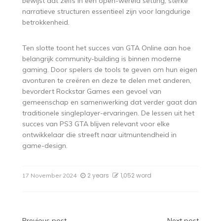
bewijst dat zelfs in een open-wereld setting, sterke
narratieve structuren essentieel zijn voor langdurige
betrokkenheid.
Ten slotte toont het succes van GTA Online aan hoe
belangrijk community-building is binnen moderne
gaming. Door spelers de tools te geven om hun eigen
avonturen te creëren en deze te delen met anderen,
bevordert Rockstar Games een gevoel van
gemeenschap en samenwerking dat verder gaat dan
traditionele singleplayer-ervaringen. De lessen uit het
succes van PS3 GTA blijven relevant voor elke
ontwikkelaar die streeft naar uitmuntendheid in
game-design.
2 years
1,052 word
17 November 2024
Previous post
Next post