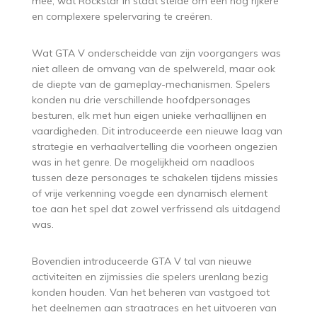
mee, wat Rockstar in staat stelde om een nog rijkere
en complexere spelervaring te creëren.
Wat GTA V onderscheidde van zijn voorgangers was
niet alleen de omvang van de spelwereld, maar ook
de diepte van de gameplay-mechanismen. Spelers
konden nu drie verschillende hoofdpersonages
besturen, elk met hun eigen unieke verhaallijnen en
vaardigheden. Dit introduceerde een nieuwe laag van
strategie en verhaalvertelling die voorheen ongezien
was in het genre. De mogelijkheid om naadloos
tussen deze personages te schakelen tijdens missies
of vrije verkenning voegde een dynamisch element
toe aan het spel dat zowel verfrissend als uitdagend
was.
Bovendien introduceerde GTA V tal van nieuwe
activiteiten en zijmissies die spelers urenlang bezig
konden houden. Van het beheren van vastgoed tot
het deelnemen aan straatraces en het uitvoeren van