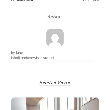
Post
navigation
Author
by
June
info@arnhemwinkelstad.nl
Related Posts