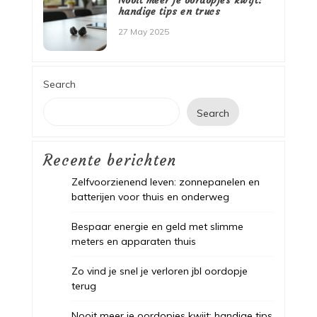
Nooit meer je oordopjes kwijt:
handige tips en trucs
27 May 2025
Search
Search
Recente berichten
Zelfvoorzienend leven: zonnepanelen en
batterijen voor thuis en onderweg
Bespaar energie en geld met slimme
meters en apparaten thuis
Zo vind je snel je verloren jbl oordopje
terug
Nooit meer je oordopjes kwijt: handige tips