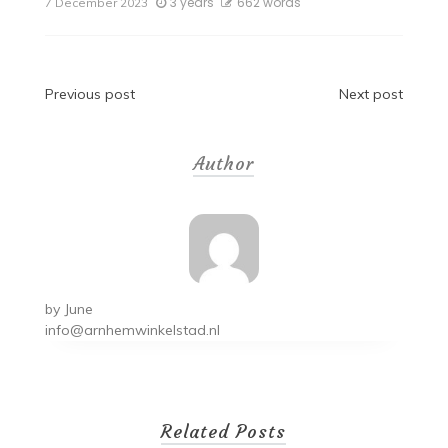
3 years
662 words
7 December 2023
Post
Previous post
Next post
navigation
Author
by
June
info@arnhemwinkelstad.nl
Related Posts