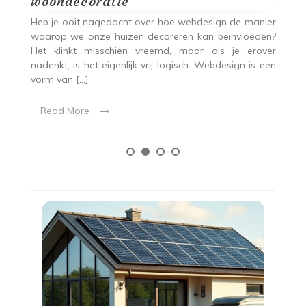
coratie
Als je denkt aa
catwalks, glimmen
it nagedacht over hoe webdesign de manier
collecties. Maar m
 onze huizen decoreren kan beïnvloeden?
kleding die we dra
t misschien vreemd, maar als je erover
van ons leven, […]
s het eigenlijk vrij logisch. Webdesign is een
[…]
Read More
re