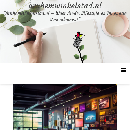
Skip
arnhemwinkelstad.nl
to
"ArnhemWinkelstad.nl – Waar Mode, Lifestyle en Innovatie
content
Samenkomen!"