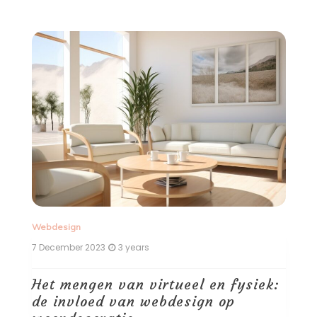
Webdesign
 2023
3 years
7 December 2023
3
ngen van virtueel en fysiek:
De kruising 
loed van webdesign op
webdesign