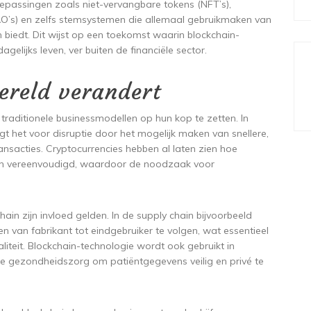
oepassingen zoals niet-vervangbare tokens (NFT’s),
O’s) en zelfs stemsystemen die allemaal gebruikmaken van
 biedt. Dit wijst op een toekomst waarin blockchain-
elijks leven, ver buiten de financiële sector.
ereld verandert
traditionele businessmodellen op hun kop te zetten. In
rgt het voor disruptie door het mogelijk maken van snellere,
ansacties. Cryptocurrencies hebben al laten zien hoe
en vereenvoudigd, waardoor de noodzaak voor
hain zijn invloed gelden. In de supply chain bijvoorbeeld
 van fabrikant tot eindgebruiker te volgen, wat essentieel
liteit. Blockchain-technologie wordt ook gebruikt in
 gezondheidszorg om patiëntgegevens veilig en privé te