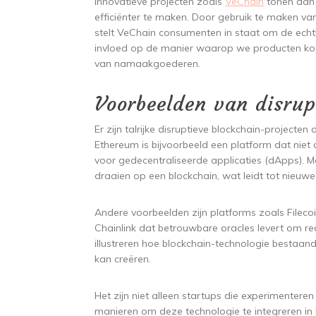
Innovatieve projecten zoals
VeChain
tonen aan 
efficiënter te maken. Door gebruik te maken v
stelt VeChain consumenten in staat om de echthe
invloed op de manier waarop we producten kop
van namaakgoederen.
Voorbeelden van disrup
Er zijn talrijke disruptieve blockchain-projecten
Ethereum is bijvoorbeeld een platform dat niet
voor gedecentraliseerde applicaties (dApps). 
draaien op een blockchain, wat leidt tot nieuw
Andere voorbeelden zijn platforms zoals Fileco
Chainlink dat betrouwbare oracles levert om re
illustreren hoe blockchain-technologie bestaa
kan creëren.
Het zijn niet alleen startups die experimentere
manieren om deze technologie te integreren i