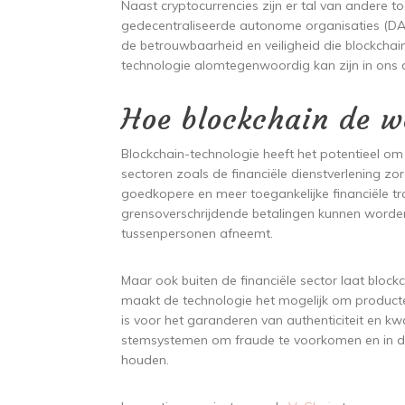
Naast cryptocurrencies zijn er tal van andere t
gedecentraliseerde autonome organisaties (DA
de betrouwbaarheid en veiligheid die blockchain
technologie alomtegenwoordig kan zijn in ons dag
Hoe blockchain de w
Blockchain-technologie heeft het potentieel om 
sectoren zoals de financiële dienstverlening zo
goedkopere en meer toegankelijke financiële tr
grensoverschrijdende betalingen kunnen word
tussenpersonen afneemt.
Maar ook buiten de financiële sector laat blockc
maakt de technologie het mogelijk om producten
is voor het garanderen van authenticiteit en kwa
stemsystemen om fraude te voorkomen en in de
houden.