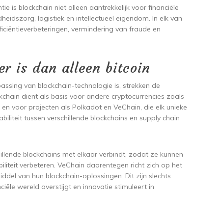
e is blockchain niet alleen aantrekkelijk voor financiële
idszorg, logistiek en intellectueel eigendom. In elk van
iciëntieverbeteringen, vermindering van fraude en
 is dan alleen bitcoin
assing van blockchain-technologie is, strekken de
ckchain dient als basis voor andere cryptocurrencies zoals
en voor projecten als Polkadot en VeChain, die elk unieke
abiliteit tussen verschillende blockchains en supply chain
illende blockchains met elkaar verbindt, zodat ze kunnen
iteit verbeteren. VeChain daarentegen richt zich op het
del van hun blockchain-oplossingen. Dit zijn slechts
iële wereld overstijgt en innovatie stimuleert in