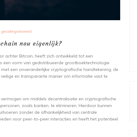
t gecategoriseerd
chain nou eigenlijk?
r achter Bitcoin, heeft zich ontwikkeld tot een
et is een vorm van gedistribueerde grootboektechnologie
d met een onveranderlijke cryptografische handtekening, de
eilige en transparante manier om informatie vast te
et vermogen om middels decentralisatie en cryptografische
npersonen, zoals banken, te elimineren. Hierdoor kunnen
uitvoeren zonder de afhankelijkheid van centrale
heden voor peer-to-peer interacties en heeft het potentieel