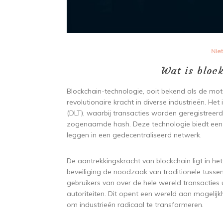
Nie
Wat is block
Blockchain-technologie, ooit bekend als de moto
revolutionaire kracht in diverse industrieën. H
(DLT), waarbij transacties worden geregistreer
zogenaamde hash. Deze technologie biedt een v
leggen in een gedecentraliseerd netwerk.
De aantrekkingskracht van blockchain ligt in h
beveiliging de noodzaak van traditionele tusse
gebruikers van over de hele wereld transacties 
autoriteiten. Dit opent een wereld aan mogelijk
om industrieën radicaal te transformeren.