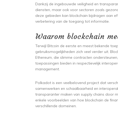
Dankzij de ingebouwde veiligheid en transparanti
diensten, maar ook voor sectoren zoals gezondhe
deze gebieden kan blockchain bijdragen aan eff
verbetering van de toegang tot informatie.
Waarom blockchain meer
Terwijl Bitcoin de eerste en meest bekende toep
gebruiksmogelijkheden zich veel verder uit. Blo
Ethereum, die slimme contracten ondersteunen, 
toepassingen bieden in respectievelijk interoper
management.
Polkadot is een veelbelovend project dat versch
samenwerken en schaalbaarheid en interoperabil
transparanter maken van supply chains door mid
enkele voorbeelden van hoe blockchain de financ
verschillende domeinen.