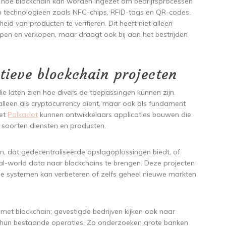
hoe blockchain kan worden ingezet om bedrijfsprocessen
an technologieën zoals NFC-chips, RFID-tags en QR-codes,
id van producten te verifiëren. Dit heeft niet alleen
en en verkopen, maar draagt ook bij aan het bestrijden
tieve blockchain projecten
 die laten zien hoe divers de toepassingen kunnen zijn.
 alleen als cryptocurrency dient, maar ook als fundament
Met
Polkadot
kunnen ontwikkelaars applicaties bouwen die
e soorten diensten en producten.
in, dat gedecentraliseerde opslagoplossingen biedt, of
al-world data naar blockchains te brengen. Deze projecten
nde systemen kan verbeteren of zelfs geheel nieuwe markten
n met blockchain; gevestigde bedrijven kijken ook naar
n hun bestaande operaties. Zo onderzoeken grote banken