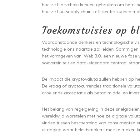
hoe ze blockchain kunnen gebruiken om betalin
hoe ze hun supply chains efficiënter kunnen m
Toekomstvisies op b
Vooraanstaande denkers en technologische vis
technologie ons naartoe zal leiden. Sommigen vo
het vormgeven van ‘Web 3.0’, een nieuwe fase va
soevereiniteit en data-eigendom centraal staan
De impact die cryptovaluta zullen hebben op he
De vraag of cryptocurrencies traditionele valut
groeiende acceptatie als betaalmiddel en inves
Het belang van regelgeving in deze snelgroeien
wereldwijd worstelen met hoe ze digitale valu
vinden tussen bescherming van consumenten en
uitdaging waar beleidsmakers mee te maken kr