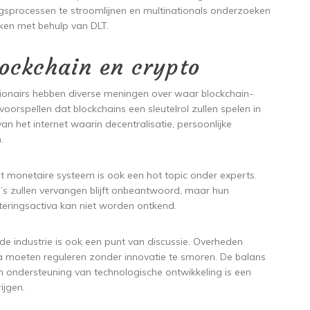
gsprocessen te stroomlijnen en multinationals onderzoeken
aken met behulp van DLT.
lockchain en crypto
ionairs hebben diverse meningen over waar blockchain-
orspellen dat blockchains een sleutelrol zullen spelen in
n het internet waarin decentralisatie, persoonlijke
.
t monetaire systeem is ook een hot topic onder experts.
a’s zullen vervangen blijft onbeantwoord, maar hun
teringsactiva kan niet worden ontkend.
de industrie is ook een punt van discussie. Overheden
ta moeten reguleren zonder innovatie te smoren. De balans
 ondersteuning van technologische ontwikkeling is een
ijgen.