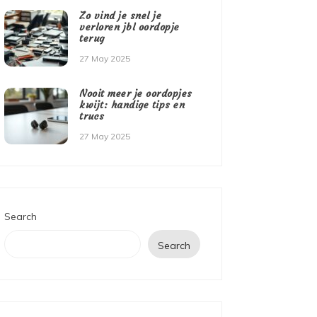
Zo vind je snel je
verloren jbl oordopje
terug
27 May 2025
Nooit meer je oordopjes
kwijt: handige tips en
trucs
27 May 2025
Search
Search