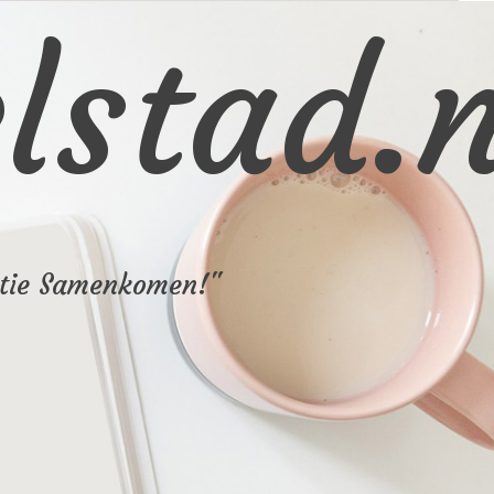
stad.n
atie Samenkomen!"