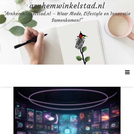
Skip
arnhemwinkelstad.nl
to
"ArnhemWinkelstad.nl – Waar Mode, Lifestyle en Innovatie
content
Samenkomen!"