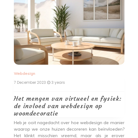
Webdesign
W
7 December 2023
3 years
7 
Het mengen van virtueel en fysiek:
D
de invloed van webdesign op
w
woondecoratie
iet
A
 ze
c
Heb je ooit nagedacht over hoe webdesign de manier
yle
co
waarop we onze huizen decoreren kan beïnvloeden?
es
kl
Het klinkt misschien vreemd, maar als je erover