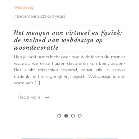
Webdesign
W
7 December 2023
3 years
7 
Het mengen van virtueel en fysiek:
D
de invloed van webdesign op
w
woondecoratie
iet
A
 ze
c
Heb je ooit nagedacht over hoe webdesign de manier
yle
co
waarop we onze huizen decoreren kan beïnvloeden?
es
kl
Het klinkt misschien vreemd, maar als je erover
va
nadenkt, is het eigenlijk vrij logisch. Webdesign is een
vorm van […]
Read More