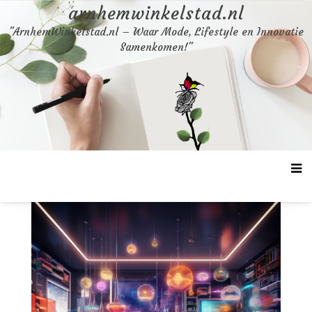
Skip
arnhemwinkelstad.nl
to
"ArnhemWinkelstad.nl – Waar Mode, Lifestyle en Innovatie
content
Samenkomen!"