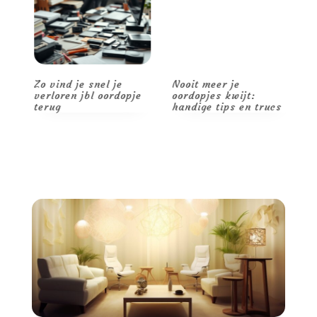
Zo vind je snel je
Nooit meer je
Z
verloren jbl oordopje
oordopjes kwijt:
l
n
terug
handige tips en trucs
e
t