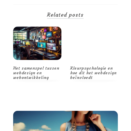
Related posts
Het samenspel tussen
Kleurpsychologie en
D
webdesign en
hoe dit het webdesign
c
webontwikkeling
beïnvloedt
w