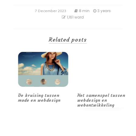
8 min
3 years
7 December 2023
1,161 word
Related posts
De kruising tussen
Het samenspel tussen
D
de
mode en webdesign
webdesign en
c
webontwikkeling
w