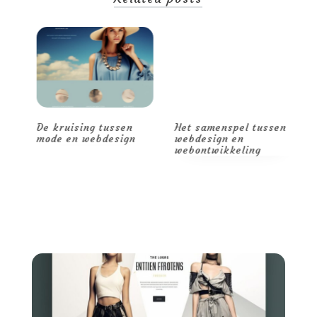
De kruising tussen
Het samenspel tussen
D
de
mode en webdesign
webdesign en
c
webontwikkeling
w