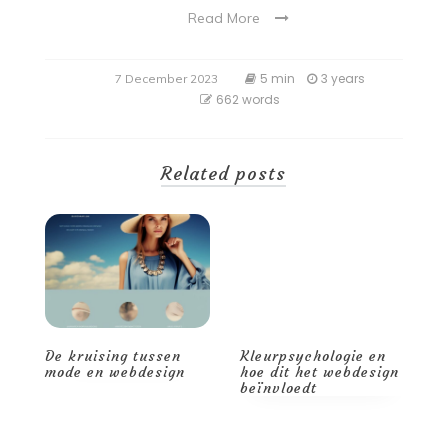
Read More
5 min
3 years
7 December 2023
662 words
Related posts
De kruising tussen
Kleurpsychologie en
D
de
mode en webdesign
hoe dit het webdesign
c
beïnvloedt
w