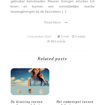
gebruiker beïnvloeden. Kleuren brengen emoties tot
leven en kunnen een onmiddellijke reactie
teweegbrengen bij de bezoekers […]
Read More
6 min
3 years
7 December 2023
853 words
Related posts
De kruising tussen
Het samenspel tussen
D