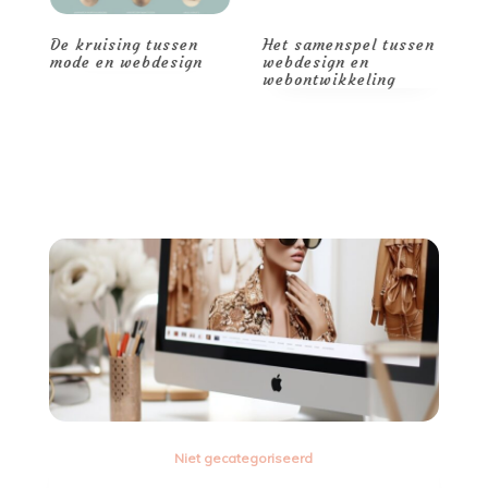
De kruising tussen
Het samenspel tussen
D
de
mode en webdesign
webdesign en
c
webontwikkeling
w
Niet gecategoriseerd