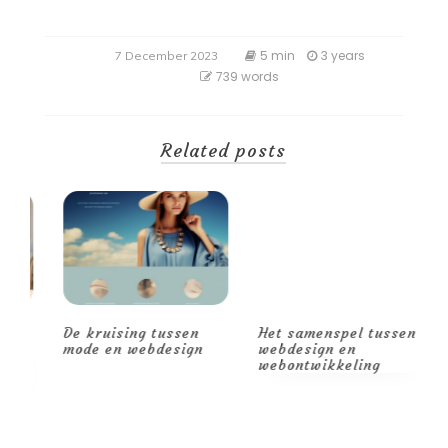
5 min
3 years
7 December 2023
739 words
Related posts
De kruising tussen
Het samenspel tussen
D
de
mode en webdesign
webdesign en
c
webontwikkeling
w