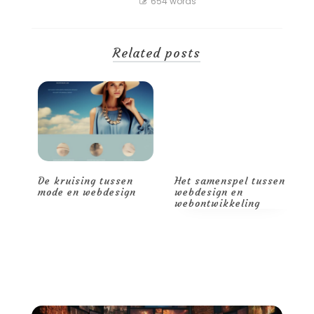
654 words
Related posts
De kruising tussen
Het samenspel tussen
D
de
mode en webdesign
webdesign en
c
webontwikkeling
w