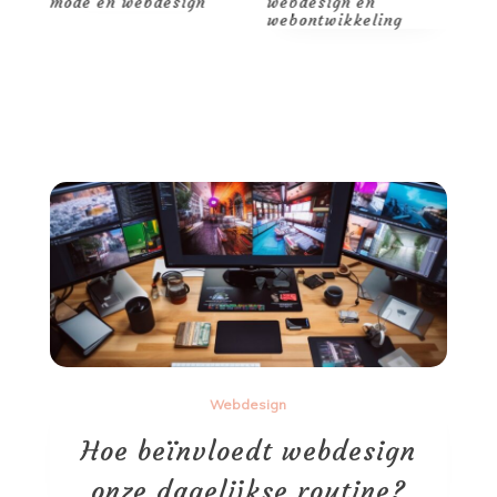
de
mode en webdesign
webdesign en
c
webontwikkeling
w
Webdesign
Hoe beïnvloedt webdesign
onze dagelijkse routine?