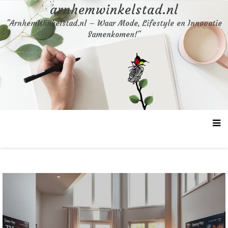
Skip
arnhemwinkelstad.nl
to
"ArnhemWinkelstad.nl – Waar Mode, Lifestyle en Innovatie
content
Samenkomen!"