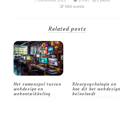
5 min
3 years
7 December 2023
684 words
Related posts
Het samenspel tussen
Kleurpsychologie en
D
de
webdesign en
hoe dit het webdesign
c
webontwikkeling
beïnvloedt
w